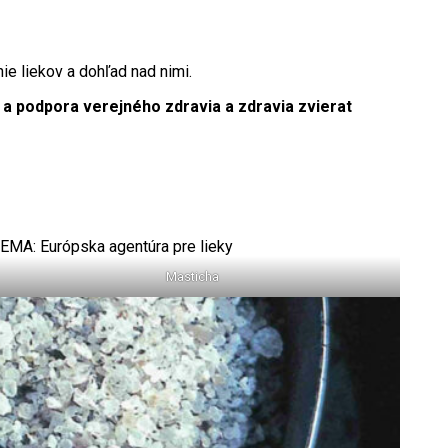
ie liekov a dohľad nad nimi.
a podpora verejného zdravia a zdravia zvierat
Masticha