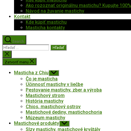
Ako rozoznať originálnu mastichu? Kupujte 100% 
Návod na žuvanie mastichy
Kontakt
Kde kúpiť mastichu
Masticha kontakty
Search
Vyhľadať:
Zatvoriť
vyhľadávanie
Zatvoriť menu
Masticha z Chiu
Zobraziť
druhú
Čo je masticha
úroveň
Účinnosť mastichy v liečbe
navigácie
Pestovanie mastichy, zber a výroba
Mastichový strom
História mastichy
Chios, mastichový ostrov
Mastichové dediny, mastichochoria
Múzeum mastichy
Mastichové produkty
Zobraziť
druhú
Slzy mastichy, mastichové kryštály