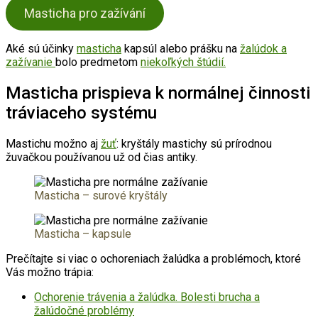
Masticha pro zažívání
Aké sú účinky
masticha
kapsúl alebo prášku na
žalúdok a
zažívanie
bolo predmetom
niekoľkých štúdií.
Masticha prispieva k normálnej činnosti
tráviaceho systému
Mastichu možno aj
žuť
: kryštály mastichy sú prírodnou
žuvačkou používanou už od čias antiky.
Masticha – surové kryštály
Masticha – kapsule
Prečítajte si viac o ochoreniach žalúdka a problémoch, ktoré
Vás možno trápia:
Ochorenie trávenia a žalúdka. Bolesti brucha a
žalúdočné problémy