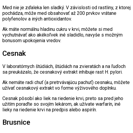
Med nie je zďaleka len sladký. V závislosti od rastliny, z ktorej
pochádza, môže med obsahovať až 200 prvkov vrátane
polyfenolov a iných antioxidantov.
Ak máte normálnu hladinu cukru v krvi, môžete si med
vychutnávať ako akékoľvek iné sladidlo, navyše s možným
bonusom upokojenia vredov.
Cesnak
V laboratórnych štúdiách, štúdiách na zvieratách a na ľuďoch
sa preukázalo, že cesnakový extrakt inhibuje rast H. pylori.
Ak nemáte radi chuť (a pretrvávajúcu pachuť) cesnaku, môžete
užívať cesnakový extrakt vo forme výživového doplnku.
Cesnak pôsobí ako liek na riedenie krvi, preto sa pred jeho
užitím poraďte so svojím lekárom, ak užívate warfarín, iné
lieky na riedenie krvi na predpis alebo aspirín.
Brusnice