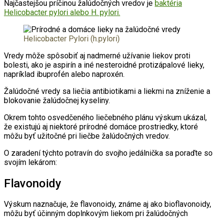
Najčastejšou príčinou žalúdočných vredov je
baktéria
Helicobacter pylori alebo H. pylori.
Helicobacter Pylori (h.pylori)
Vredy môže spôsobiť aj nadmerné užívanie liekov proti
bolesti, ako je aspirín a iné nesteroidné protizápalové lieky,
napríklad ibuprofén alebo naproxén.
Žalúdočné vredy sa liečia antibiotikami a liekmi na zníženie a
blokovanie žalúdočnej kyseliny.
Okrem tohto osvedčeného liečebného plánu výskum ukázal,
že existujú aj niektoré prírodné domáce prostriedky, ktoré
môžu byť užitočné pri liečbe žalúdočných vredov.
O zaradení týchto potravín do svojho jedálnička sa poraďte so
svojím lekárom:
Flavonoidy
Výskum naznačuje, že flavonoidy, známe aj ako bioflavonoidy,
môžu byť účinným doplnkovým liekom pri žalúdočných