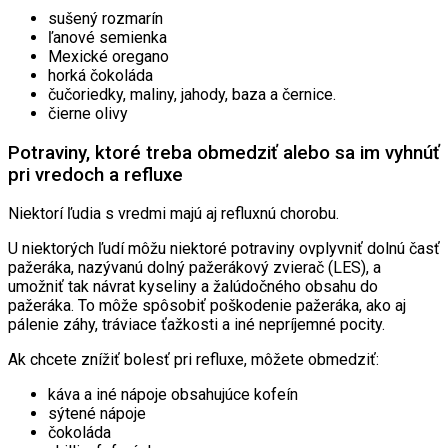
sušený rozmarín
ľanové semienka
Mexické oregano
horká čokoláda
čučoriedky, maliny, jahody, baza a černice.
čierne olivy
Potraviny, ktoré treba obmedziť alebo sa im vyhnúť
pri vredoch a refluxe
Niektorí ľudia s vredmi majú aj refluxnú chorobu.
U niektorých ľudí môžu niektoré potraviny ovplyvniť dolnú časť
pažeráka, nazývanú dolný pažerákový zvierač (LES), a
umožniť tak návrat kyseliny a žalúdočného obsahu do
pažeráka. To môže spôsobiť poškodenie pažeráka, ako aj
pálenie záhy, tráviace ťažkosti a iné nepríjemné pocity.
Ak chcete znížiť bolesť pri refluxe, môžete obmedziť:
káva a iné nápoje obsahujúce kofeín
sýtené nápoje
čokoláda