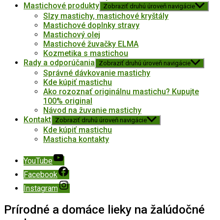
Mastichové produkty
Zobraziť druhú úroveň navigácie
Slzy mastichy, mastichové kryštály
Mastichové doplnky stravy
Mastichový olej
Mastichové žuvačky ELMA
Kozmetika s mastichou
Rady a odporúčania
Zobraziť druhú úroveň navigácie
Správné dávkovanie mastichy
Kde kúpiť mastichu
Ako rozoznať originálnu mastichu? Kupujte
100% original
Návod na žuvanie mastichy
Kontakt
Zobraziť druhú úroveň navigácie
Kde kúpiť mastichu
Masticha kontakty
YouTube
Facebook
Instagram
Prírodné a domáce lieky na žalúdočné