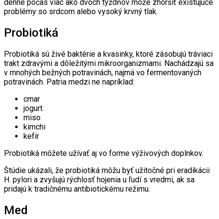
denne počas viac ako dvoch týždňov môže zhoršiť existujúce
problémy so srdcom alebo vysoký krvný tlak.
Probiotiká
Probiotiká sú živé baktérie a kvasinky, ktoré zásobujú tráviaci
trakt zdravými a dôležitými mikroorganizmami. Nachádzajú sa
v mnohých bežných potravinách, najmä vo fermentovaných
potravinách. Patria medzi ne napríklad:
cmar
jogurt
miso
kimchi
kefír
Probiotiká môžete užívať aj vo forme výživových doplnkov.
Štúdie ukázali, že probiotiká môžu byť užitočné pri eradikácii
H. pylori a zvyšujú rýchlosť hojenia u ľudí s vredmi, ak sa
pridajú k tradičnému antibiotickému režimu.
Med