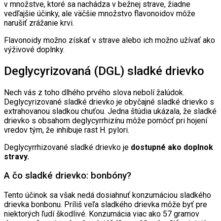
v množstve, ktoré sa nachádza v bežnej strave, žiadne
vedľajšie účinky, ale väčšie množstvo flavonoidov môže
narušiť zrážanie krvi.
Flavonoidy možno získať v strave alebo ich možno užívať ako
výživové doplnky.
Deglycyrizovaná (DGL) sladké drievko
Nech vás z toho dlhého prvého slova nebolí žalúdok.
Deglycyrizované sladké drievko je obyčajné sladké drievko s
extrahovanou sladkou chuťou. Jedna štúdia ukázala, že sladké
drievko s obsahom deglycyrrhizínu môže pomôcť pri hojení
vredov tým, že inhibuje rast H. pylori.
Deglycyrrhizované sladké drievko je
dostupné ako doplnok
stravy.
A čo sladké drievko: bonbóny?
Tento účinok sa však nedá dosiahnuť konzumáciou sladkého
drievka bonbonu. Príliš veľa sladkého drievka môže byť pre
niektorých ľudí škodlivé. Konzumácia viac ako 57 gramov