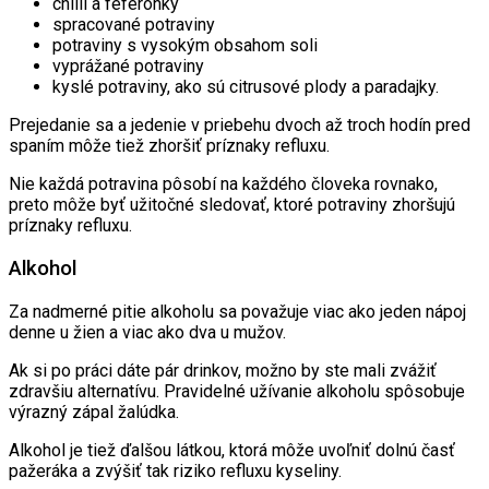
chilli a feferónky
spracované potraviny
potraviny s vysokým obsahom soli
vyprážané potraviny
kyslé potraviny, ako sú citrusové plody a paradajky.
Prejedanie sa a jedenie v priebehu dvoch až troch hodín pred
spaním môže tiež zhoršiť príznaky refluxu.
Nie každá potravina pôsobí na každého človeka rovnako,
preto môže byť užitočné sledovať, ktoré potraviny zhoršujú
príznaky refluxu.
Alkohol
Za nadmerné pitie alkoholu sa považuje viac ako jeden nápoj
denne u žien a viac ako dva u mužov.
Ak si po práci dáte pár drinkov, možno by ste mali zvážiť
zdravšiu alternatívu. Pravidelné užívanie alkoholu spôsobuje
výrazný zápal žalúdka.
Alkohol je tiež ďalšou látkou, ktorá môže uvoľniť dolnú časť
pažeráka a zvýšiť tak riziko refluxu kyseliny.