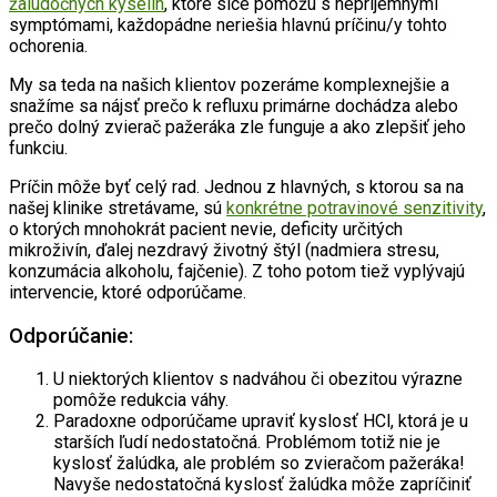
žalúdočných kyselín
, ktoré síce pomôžu s nepríjemnými
symptómami, každopádne neriešia hlavnú príčinu/y tohto
ochorenia.
My sa teda na našich klientov pozeráme komplexnejšie a
snažíme sa nájsť prečo k refluxu primárne dochádza alebo
prečo dolný zvierač pažeráka zle funguje a ako zlepšiť jeho
funkciu.
Príčin môže byť celý rad. Jednou z hlavných, s ktorou sa na
našej klinike stretávame, sú
konkrétne potravinové senzitivity
,
o ktorých mnohokrát pacient nevie, deficity určitých
mikroživín, ďalej nezdravý životný štýl (nadmiera stresu,
konzumácia alkoholu, fajčenie). Z toho potom tiež vyplývajú
intervencie, ktoré odporúčame.
Odporúčanie:
U niektorých klientov s nadváhou či obezitou výrazne
pomôže redukcia váhy.
Paradoxne odporúčame upraviť kyslosť HCl, ktorá je u
starších ľudí nedostatočná. Problémom totiž nie je
kyslosť žalúdka, ale problém so zvieračom pažeráka!
Navyše nedostatočná kyslosť žalúdka môže zapríčiniť