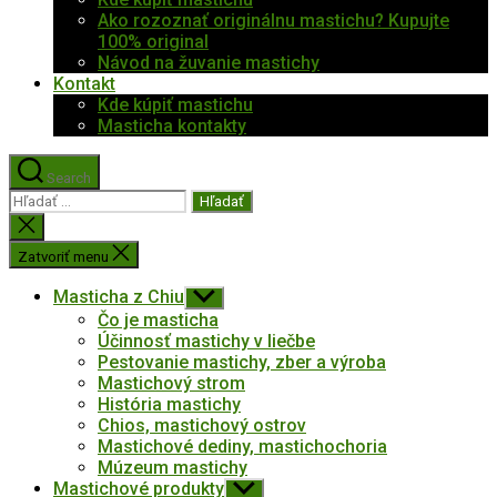
Ako rozoznať originálnu mastichu? Kupujte
100% original
Návod na žuvanie mastichy
Kontakt
Kde kúpiť mastichu
Masticha kontakty
Search
Vyhľadať:
Zatvoriť
vyhľadávanie
Zatvoriť menu
Masticha z Chiu
Zobraziť
druhú
Čo je masticha
úroveň
Účinnosť mastichy v liečbe
navigácie
Pestovanie mastichy, zber a výroba
Mastichový strom
História mastichy
Chios, mastichový ostrov
Mastichové dediny, mastichochoria
Múzeum mastichy
Mastichové produkty
Zobraziť