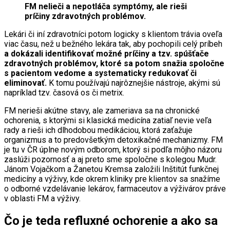
FM nelieči a nepotláča symptómy, ale rieši
príčiny zdravotných problémov.
Lekári či iní zdravotníci potom logicky s klientom trávia oveľa
viac času, než u bežného lekára tak, aby pochopili celý príbeh
a dokázali identifikovať možné príčiny a tzv. spúšťače
zdravotných problémov, ktoré sa potom snažia spoločne
s pacientom vedome a systematicky redukovať či
eliminovať.
K tomu používajú najrôznejšie nástroje, akými sú
napríklad tzv. časová os či metrix.
FM nerieši akútne stavy, ale zameriava sa na chronické
ochorenia, s ktorými si klasická medicína zatiaľ nevie veľa
rady a rieši ich dlhodobou medikáciou, ktorá zaťažuje
organizmus a to predovšetkým detoxikačné mechanizmy. FM
je tu v ČR úplne novým odborom, ktorý si podľa môjho názoru
zaslúži pozornosť a aj preto sme spoločne s kolegou Mudr.
Jánom Vojačkom a Žanetou Kremsa založili Inštitút funkčnej
medicíny a výživy, kde okrem kliniky pre klientov sa snažíme
o odborné vzdelávanie lekárov, farmaceutov a výživárov práve
v oblasti FM a výživy.
Čo je teda refluxné ochorenie a ako sa