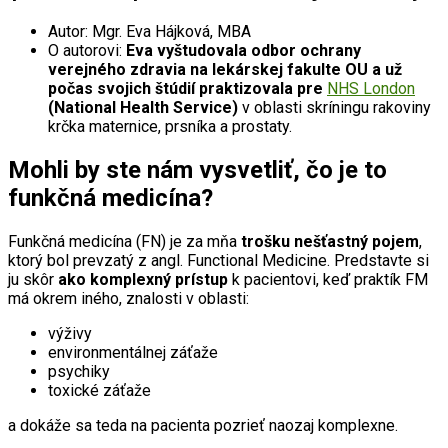
Autor: Mgr. Eva Hájková, MBA
O autorovi:
Eva vyštudovala odbor ochrany
verejného zdravia na lekárskej fakulte OU a už
počas svojich štúdií praktizovala pre
NHS London
(National Health Service)
v oblasti skríningu rakoviny
krčka maternice, prsníka a prostaty.
Mohli by ste nám vysvetliť, čo je to
funkčná medicína?
Funkčná medicína (FN) je za mňa
trošku nešťastný pojem
,
ktorý bol prevzatý z angl. Functional Medicine. Predstavte si
ju skôr
ako komplexný prístup
k pacientovi, keď praktík FM
má okrem iného, ​​znalosti v oblasti:
výživy
environmentálnej záťaže
psychiky
toxické záťaže
a dokáže sa teda na pacienta pozrieť naozaj komplexne.